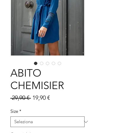
ABITO
CHEMISIER
Prezzo
Prezzo
 29,90 € 
19,90 €
regolare
scontato
Size
*