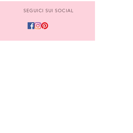
SEGUICI SUI SOCIAL
DIVENTIAMO AMICI,
ISCRIVITI ALLA NEWSLETTER
Iscriviti
Termini e Condizioni
Privacy & Cookies
Hai bisogno di aiuto?