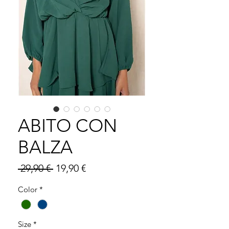
ABITO CON
BALZA
Prezzo
Prezzo
 29,90 € 
19,90 €
regolare
scontato
Color
*
Size
*