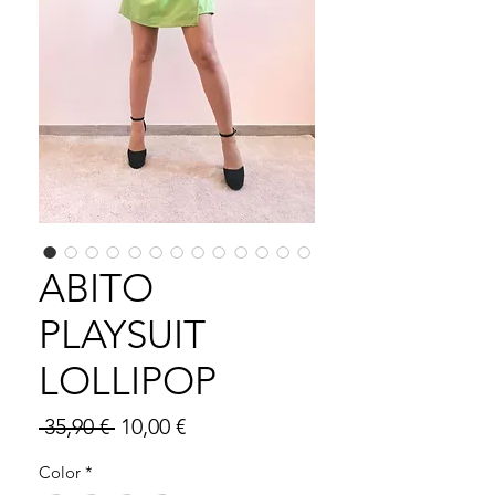
ABITO
PLAYSUIT
LOLLIPOP
Prezzo
Prezzo
 35,90 € 
10,00 €
regolare
scontato
Color
*