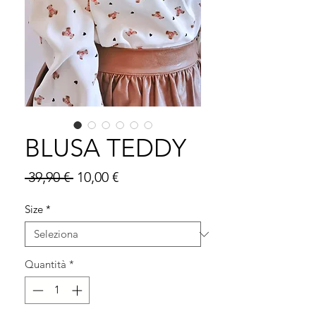
BLUSA TEDDY
Prezzo
Prezzo
 39,90 € 
10,00 €
regolare
scontato
Size
*
Quantità
*