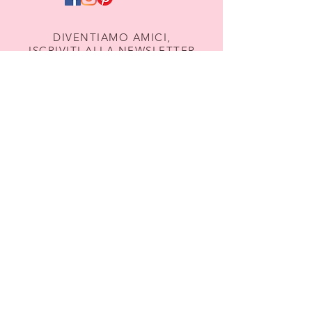
DIVENTIAMO AMICI,
ISCRIVITI ALLA NEWSLETTER
Iscriviti
Termini e Condizioni
Privacy & Cookies
Hai bisogno di aiuto?
Scrivici su Whats'App
+39 349 453 8536