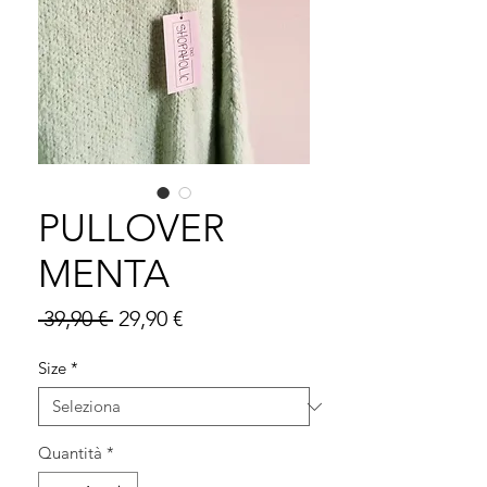
PULLOVER
MENTA
Prezzo
Prezzo
 39,90 € 
29,90 €
regolare
scontato
Size
*
Quantità
*